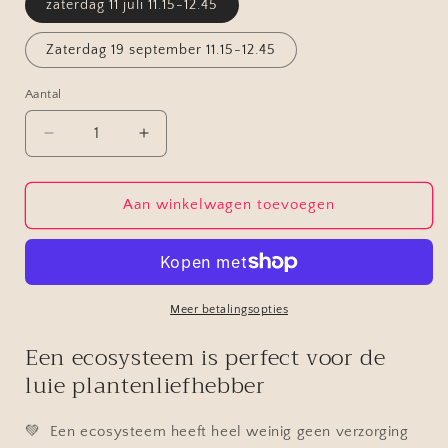
zaterdag 11 juli 11.15-12.45
Zaterdag 19 september 11.15-12.45
Aantal
Aantal
Aantal
Aantal
verlagen
verhogen
voor
voor
Ecosysteem
Ecosysteem
Aan winkelwagen toevoegen
maken
maken
Meer betalingsopties
Een ecosysteem is perfect voor de
luie plantenliefhebber
💚 Een ecosysteem heeft heel weinig geen verzorging