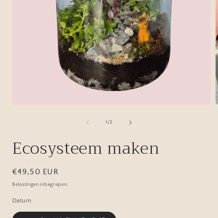
Media
1
openen
van
1
/
3
in
i
modaal
Ecosysteem maken
Normale
€49,50 EUR
prijs
Belastingen inbegrepen.
Datum