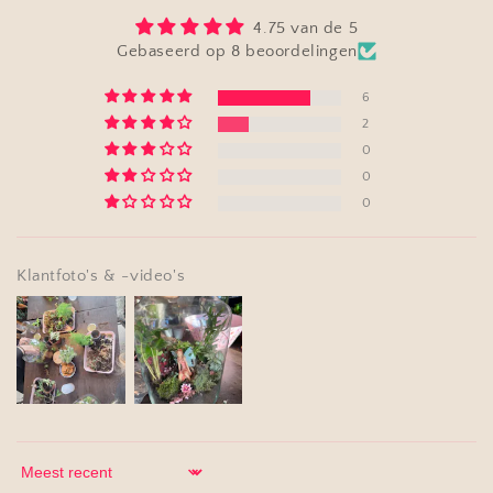
4.75 van de 5
Gebaseerd op 8 beoordelingen
6
2
0
0
0
Klantfoto's & -video's
Sort by